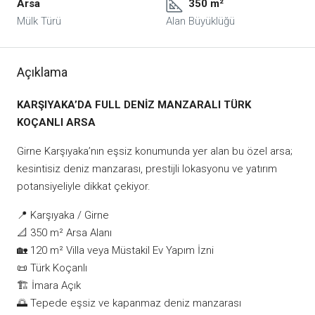
Arsa
350 m²
Mülk Türü
Alan Büyüklüğü
Açıklama
KARŞIYAKA’DA FULL DENİZ MANZARALI TÜRK
KOÇANLI ARSA
Girne Karşıyaka’nın eşsiz konumunda yer alan bu özel arsa;
kesintisiz deniz manzarası, prestijli lokasyonu ve yatırım
potansiyeliyle dikkat çekiyor.
📍 Karşıyaka / Girne
📐 350 m² Arsa Alanı
🏡 120 m² Villa veya Müstakil Ev Yapım İzni
📜 Türk Koçanlı
🏗️ İmara Açık
🌅 Tepede eşsiz ve kapanmaz deniz manzarası