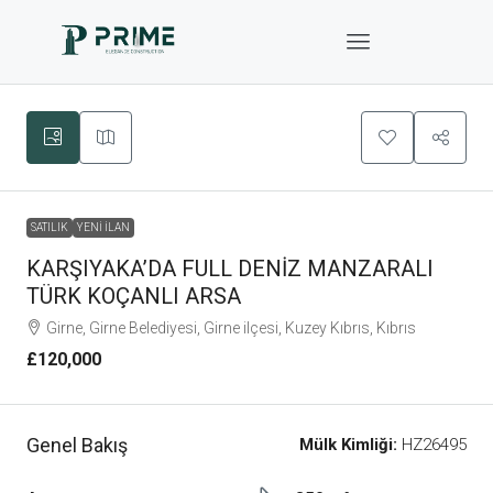
SATILIK
YENI İLAN
KARŞIYAKA’DA FULL DENİZ MANZARALI
TÜRK KOÇANLI ARSA
Girne, Girne Belediyesi, Girne ilçesi, Kuzey Kıbrıs, Kıbrıs
£120,000
Genel Bakış
Mülk Kimliği:
HZ26495