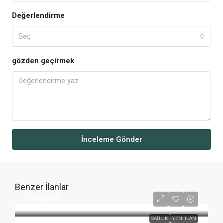
Değerlendirme
Seç
gözden geçirmek
İnceleme Gönder
Benzer İlanlar
£130,000
SATILIK
YENI İLAN