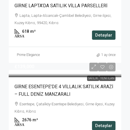
GİRNE LAPTA’DA SATILIK VİLLA PARSELLERİ
Lapta, Lapta-Alsancak-Çamlıbel Belediyesi, Girne ilçesi,
Kuzey Kıbrıs, 99420, Kıbrıs
618
m²
Detaylar
ARSA
Prime Elegance
1 ay önce
£139,000
SATILIK
YENI İLAN
GİRNE ESENTEPE’DE 4 VİLLALIK SATILIK ARAZİ
– FULL DENİZ MANZARALI
Esentepe, Çatalköy-Esentepe Belediyesi, Girne ilçesi, Kuzey
Kıbrıs, Kıbrıs
2676
m²
ARSA
Detaylar