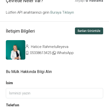
Çevrede Neler Var?
Altyapı
Havlama
Lütfen API anahtarınızı girin
Buraya Tıklayın
İletişim Bilgileri
İlanları Görüntüle
Hatice Rahmetulleyeva
05338613425
WhatsApp
Bu Mülk Hakkında Bilgi Alın
İsim
Telefon