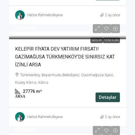
Hatice Rahmetulleyeva
2 ay önce
£300,000
SATILIK
YENI İLAN
KELEPİR FİYATA DEV YATIRIM FIRSATI!
GAZİMAĞUSA TÜRKMENKÖY’DE SINIRSIZ KAT
İZİNLİ ARSA
Türkmenköy, Beyarmudu Belediyesi, Gazimağusa ilçesi,
Kuzey Kıbrıs, Kıbrıs
27776
m²
ARSA
Detaylar
Hatice Rahmetulleyeva
2 ay önce
£425,000