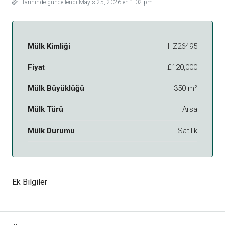
Tarihinde güncellendi Mayıs 25, 2026 en 1:02 pm
Mülk Kimliği
HZ26495
Fiyat
£120,000
Mülk Büyüklüğü
350 m²
Mülk Türü
Arsa
Mülk Durumu
Satılık
Ek Bilgiler