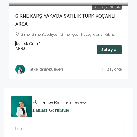
SATILIK
YENI İLAN
GİRNE KARŞIYAKA’DA SATILIK TÜRK KOÇANLI
ARSA
Girne, Girne Belediyesi, Girne ilçesi, Kuzey Kıbrıs, Kıbrıs
2676
m²
ARSA
Detaylar
Hatice Rahmetulleyeva
3 ay önce
Hatice Rahmetulleyeva
İlanları Görüntüle