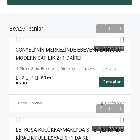
Benzer İlanlar
£97,000
SATILIK
YENI İLAN
GÖNYELİ’NİN MERKEZİNDE EBEVEYN BANYOLU
MODERN SATILIK 2+1 DAİRE!
Girne, Girne Belediyesi, Girne ilçesi, Kuzey Kıbrıs, Kıbrıs
2
2
80
m²
Detaylar
DAIRE
Prime Elegance
1 hafta önce
£750
KIRALIK
YENI İLAN
LEFKOŞA KÜÇÜKKAYMAKLI’DA SİTE İÇERİSİNDE
KİRALIK FULL EŞYALI 3+1 DAİRE!