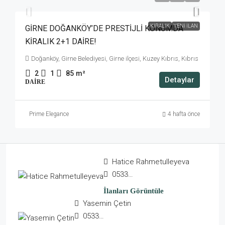
KIRALIK
YENI İLAN
GİRNE DOĞANKÖY’DE PRESTİJLİ KONUMDA
KİRALIK 2+1 DAİRE!
Doğanköy, Girne Belediyesi, Girne ilçesi, Kuzey Kıbrıs, Kıbrıs
2
1
85
m²
Detaylar
DAIRE
Prime Elegance
4 hafta önce
Hatice Rahmetulleyeva
05338613425
İlanları Görüntüle
Yasemin Çetin
05338390215