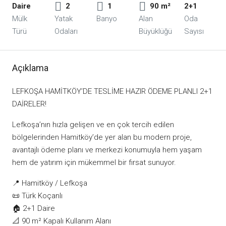
Daire
2
1
90 m²
2+1
Mülk
Yatak
Banyo
Alan
Oda
Türü
Odaları
Büyüklüğü
Sayısı
Açıklama
LEFKOŞA HAMİTKÖY’DE TESLİME HAZIR ÖDEME PLANLI 2+1
DAİRELER!
Lefkoşa’nın hızla gelişen ve en çok tercih edilen
bölgelerinden Hamitköy’de yer alan bu modern proje,
avantajlı ödeme planı ve merkezi konumuyla hem yaşam
hem de yatırım için mükemmel bir fırsat sunuyor.
📍 Hamitköy / Lefkoşa
📜 Türk Koçanlı
🏠 2+1 Daire
📐 90 m² Kapalı Kullanım Alanı