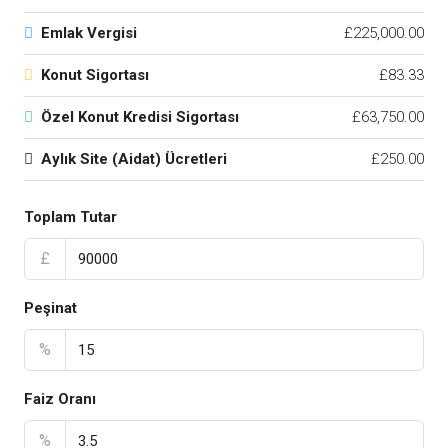
Emlak Vergisi
£225,000.00
Konut Sigortası
£83.33
Özel Konut Kredisi Sigortası
£63,750.00
Aylık Site (Aidat) Ücretleri
£250.00
Toplam Tutar
£
Peşinat
%
Faiz Oranı
%