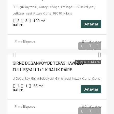
Küçükkaymaklı, Kuzey Lefkoşa, Lefkoşa Türk Belediyesi,
Lefkoşa ilçesi, Kuzey Kıbrıs, 99010, Kıbrıs
3
3
100
m²
Detaylar
DAIRE
Prime Elegance
1 hafta önce
£750
KIRALIK
YENI İLAN
GİRNE DOĞANKÖY’DE TERAS HAVUZLU
FULL EŞYALI 1+1 KİRALIK DAİRE
Doğanköy, Girne Belediyesi, Girne ilçesi, Kuzey Kıbrıs, Kıbrıs
1
1
55
m²
Detaylar
DAIRE
Prime Elegance
2 hafta önce
£1,000