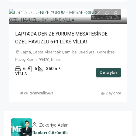
£900,000
SATILIK
YENI İLAN
LAPTA’DA DENİZE YÜRÜME MESAFESİNDE
ÖZEL HAVUZLU 6+1 LÜKS VİLLA!
Lapta, Lapta-Alsancak-Çamlıbel Belediyesi, Girne ilçesi,
Kuzey Kıbrıs, 99420, Kıbrıs
6
5
350
m²
Detaylar
VILLA
Hatice Rahmetulleyeva
2 ay önce
Zekeriya Aslan
İlanları Görüntüle