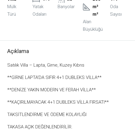
Mülk
Yatak
Banyolar
m²
Oda
Türü
Odaları
m²
Sayısı
Alan
Büyüklüğü
Açıklama
Satılık Villa – Lapta, Girne, Kuzey Kıbrıs
**GİRNE LAPTA’DA SIFIR 4+1 DUBLEKS VİLLA**
**DENİZE YAKIN MODERN VE FERAH VİLLA**
**KAÇIRILMAYACAK 4+1 DUBLEKS VİLLA FIRSATI**
TAKSİTLENDİRME VE ÖDEME KOLAYLIĞI
TAKASA AÇIK DEĞENLENDİRİLİR.