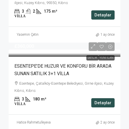
ilçesi, Kuzey Kıbrıs, 99350, Kıbrıs
3
2
175
m²
Detaylar
VILLA
Yasemin Çetin
1 ay önce
£360,000
SATILIK
YENI İLAN
ESENTEPE’DE HUZUR VE KONFORU BİR ARADA
SUNAN SATILIK 3+1 VİLLA
Esentepe, Çatalköy-Esentepe Belediyesi, Girne ilçesi, Kuzey
Kıbrıs, Kıbrıs
3
180
m²
Detaylar
VILLA
Hatice Rahmetulleyeva
2 ay önce