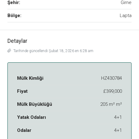
Şehir:
Girne
Bölge:
Lapta
Detaylar
Tarihinde güncellendi Şubat 18, 2026 en 6:28 am
Mülk Kimliği
HZ430784
Fiyat
£399,000
Mülk Büyüklüğü
205 m² m²
Yatak Odaları
4+1
Odalar
4+1