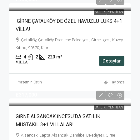
SATILIK
YENI İLAN
GİRNE ÇATALKÖY’DE ÖZEL HAVUZLU LÜKS 4+1
VİLLA!
Çatalköy, Çatalköy-Esentepe Belediyesi, Girne ilçesi, Kuzey
Kıbrıs, 99370, Kıbrıs
4
2
220
m²
Detaylar
VILLA
Yasemin Çetin
1 ay önce
£317,000
SATILIK
YENI İLAN
GİRNE ALSANCAK İNCESU’DA SATILIK
MÜSTAKİL 3+1 VİLLALAR!
Alsancak, Lapta-Alsancak-Çamlıbel Belediyesi, Girne