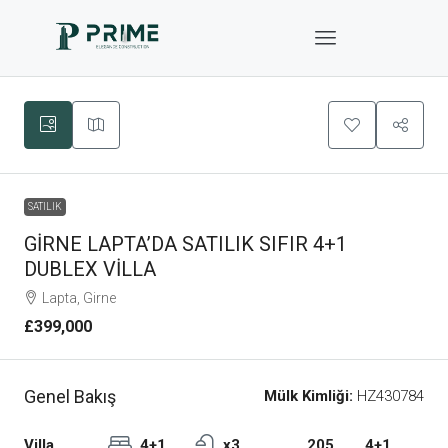
SATILIK
GİRNE LAPTA’DA SATILIK SIFIR 4+1
DUBLEX VİLLA
Lapta, Girne
£399,000
Genel Bakış
Mülk Kimliği:
HZ430784
Villa
4+1
x3
205
4+1