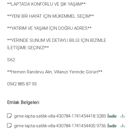
**LAPTA’DA KONFORLU VE ŞIK YAŞAM**
**YENİ BİR HAYAT İÇİN MÜKEMMEL SEÇİM**
**YATIRIM VE YAŞAM İÇİN DOĞRU ADRES**
**YERİNDE SUNUM VE DETAYLI BİLGİ İÇİN BİZİMLE
İLETİŞİME GEÇİNİZ!**
S62
**Hemen Randevu Alın, Villanızı Yerinde Görün!**
0542 885 87 93
Emlak Belgeleri
girne-lapta-satilik-villa-430784-1741454418.3283
İndir
girne-lapta-satilik-villa-430784-1741454400.9736
İndir