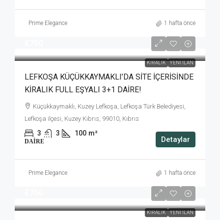
Prime Elegance
1 hafta önce
£750
KIRALIK
YENI İLAN
LEFKOŞA KÜÇÜKKAYMAKLI’DA SİTE İÇERİSİNDE
KİRALIK FULL EŞYALI 3+1 DAİRE!
Küçükkaymaklı, Kuzey Lefkoşa, Lefkoşa Türk Belediyesi,
Lefkoşa ilçesi, Kuzey Kıbrıs, 99010, Kıbrıs
3
3
100
m²
Detaylar
DAIRE
Prime Elegance
1 hafta önce
£750
KIRALIK
YENI İLAN