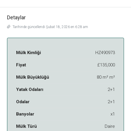
Detaylar
Tarihinde güncellendi Şubat 18, 2026 en 6:28 am
Mülk Kimliği
HZ490973
Fiyat
£135,000
Mülk Büyüklüğü
80 m² m²
Yatak Odaları
2+1
Odalar
2+1
Banyolar
x1
Mülk Türü
Daire