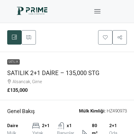
SATILIK
SATILIK 2+1 DAİRE – 135,000 STG
Alsancak, Girne
£135,000
Genel Bakış
Mülk Kimliği:
HZ490973
Daire
2+1
x1
80
2+1
Mülk
Yatak
Banyolar
m²
Oda