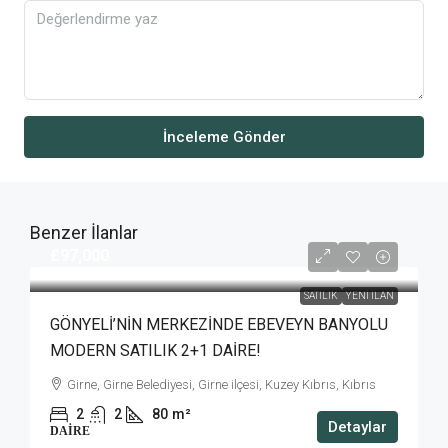
İnceleme Gönder
Benzer İlanlar
£97,000
SATILIK
YENI İLAN
GÖNYELİ’NİN MERKEZİNDE EBEVEYN BANYOLU
MODERN SATILIK 2+1 DAİRE!
Girne, Girne Belediyesi, Girne ilçesi, Kuzey Kıbrıs, Kıbrıs
2
2
80
m²
Detaylar
DAIRE