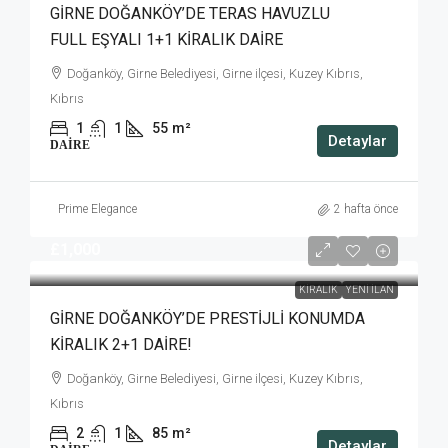
GİRNE DOĞANKÖY’DE TERAS HAVUZLU
FULL EŞYALI 1+1 KİRALIK DAİRE
Doğanköy, Girne Belediyesi, Girne ilçesi, Kuzey Kıbrıs,
Kıbrıs
1
1
55
m²
Detaylar
DAIRE
Prime Elegance
2 hafta önce
£1,000
KIRALIK
YENI İLAN
GİRNE DOĞANKÖY’DE PRESTİJLİ KONUMDA
KİRALIK 2+1 DAİRE!
Doğanköy, Girne Belediyesi, Girne ilçesi, Kuzey Kıbrıs,
Kıbrıs
2
1
85
m²
Detaylar