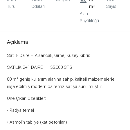
Türü
Odaları
m²
Sayısı
Alan
Büyüklüğü
Açıklama
Satılık Daire – Alsancak, Girne, Kuzey Kıbrıs
SATILIK 2+1 DAİRE – 135,000 STG
80 m² geniş kullanım alanına sahip, kaliteli malzemelerle
inşa edilmiş modern dairemiz satışa sunulmuştur.
Öne Çıkan Özellikler:
• Radya temel
• Asmolin tabliye (kat betonları)