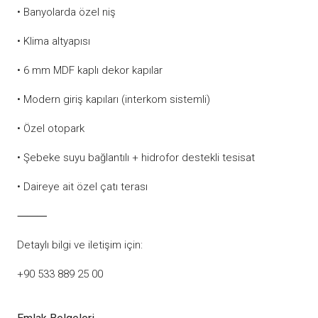
• Banyolarda özel niş
• Klima altyapısı
• 6 mm MDF kaplı dekor kapılar
• Modern giriş kapıları (interkom sistemli)
• Özel otopark
• Şebeke suyu bağlantılı + hidrofor destekli tesisat
• Daireye ait özel çatı terası
⸻
Detaylı bilgi ve iletişim için:
+90 533 889 25 00