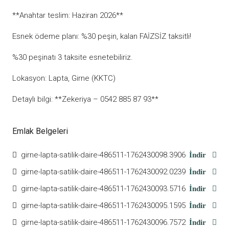
**Anahtar teslim: Haziran 2026**
Esnek ödeme planı: %30 peşin, kalan FAİZSİZ taksitli!
%30 peşinatı 3 taksite esnetebiliriz.
Lokasyon: Lapta, Girne (KKTC)
Detaylı bilgi: **Zekeriya – 0542 885 87 93**
Emlak Belgeleri
girne-lapta-satilik-daire-486511-1762430098.3906
İndir
girne-lapta-satilik-daire-486511-1762430092.0239
İndir
girne-lapta-satilik-daire-486511-1762430093.5716
İndir
girne-lapta-satilik-daire-486511-1762430095.1595
İndir
girne-lapta-satilik-daire-486511-1762430096.7572
İndir