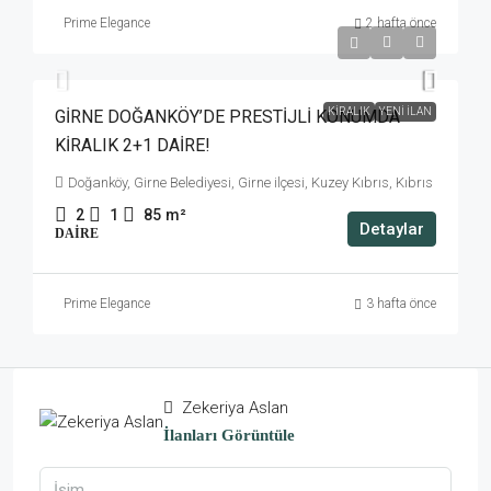
Prime Elegance
2 hafta önce
£1,000
KIRALIK
YENI İLAN
GİRNE DOĞANKÖY’DE PRESTİJLİ KONUMDA
KİRALIK 2+1 DAİRE!
Doğanköy, Girne Belediyesi, Girne ilçesi, Kuzey Kıbrıs, Kıbrıs
2
1
85
m²
Detaylar
DAIRE
Prime Elegance
3 hafta önce
Zekeriya Aslan
İlanları Görüntüle