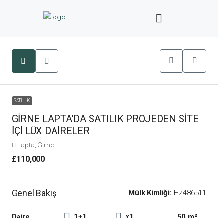
SATILIK
GİRNE LAPTA’DA SATILIK PROJEDEN SİTE
İÇİ LÜX DAİRELER
Lapta, Girne
£110,000
Genel Bakış
Mülk Kimliği:
HZ486511
Daire
1+1
x1
50 m²