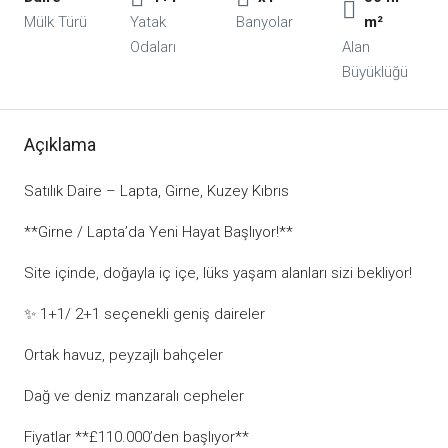
Mülk Türü
Yatak
Banyolar
m²
Odaları
Alan
Büyüklüğü
Açıklama
Satılık Daire – Lapta, Girne, Kuzey Kıbrıs
**Girne / Lapta’da Yeni Hayat Başlıyor!**
Site içinde, doğayla iç içe, lüks yaşam alanları sizi bekliyor!
✨ 1+1/ 2+1 seçenekli geniş daireler
Ortak havuz, peyzajlı bahçeler
Dağ ve deniz manzaralı cepheler
Fiyatlar **£110.000’den başlıyor**