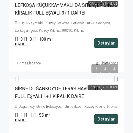
KIRALIK
YENI İLAN
LEFKOŞA KÜÇÜKKAYMAKLI’DA SİTE İÇERİSİNDE
KİRALIK FULL EŞYALI 3+1 DAİRE!
Küçükkaymaklı, Kuzey Lefkoşa, Lefkoşa Türk Belediyesi,
Lefkoşa ilçesi, Kuzey Kıbrıs, 99010, Kıbrıs
3
3
100
m²
Detaylar
DAIRE
Prime Elegance
1 hafta önce
£750
KIRALIK
YENI İLAN
GİRNE DOĞANKÖY’DE TERAS HAVUZLU
FULL EŞYALI 1+1 KİRALIK DAİRE
Doğanköy, Girne Belediyesi, Girne ilçesi, Kuzey Kıbrıs, Kıbrıs
1
1
55
m²
Detaylar
DAIRE