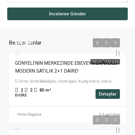
İnceleme Gönder
Benzer İlanlar
£97,000
SATILIK
YENI İLAN
GÖNYELİ’NİN MERKEZİNDE EBEVEYN BANYOLU
MODERN SATILIK 2+1 DAİRE!
Girne, Girne Belediyesi, Girne ilçesi, Kuzey Kıbrıs, Kıbrıs
2
2
80
m²
Detaylar
DAIRE
Prime Elegance
6 gün önce
£750