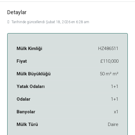
Detaylar
Tarihinde güncellendi Şubat 18, 2026 en 6:28 am
Mülk Kimliği
HZ486511
Fiyat
£110,000
Mülk Büyüklüğü
50 m² m²
Yatak Odaları
1+1
Odalar
1+1
Banyolar
x1
Mülk Türü
Daire