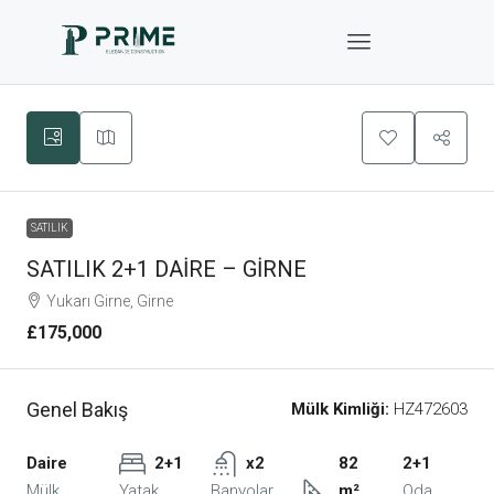
SATILIK
SATILIK 2+1 DAİRE – GİRNE
Yukarı Girne, Girne
£175,000
Genel Bakış
Mülk Kimliği:
HZ472603
Daire
2+1
x2
82
2+1
Mülk
Yatak
Banyolar
m²
Oda