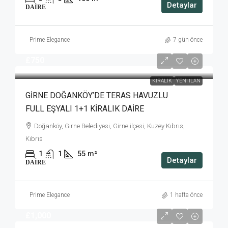
Detaylar
DAIRE
Prime Elegance
7 gün önce
£750
KIRALIK
YENI İLAN
GİRNE DOĞANKÖY’DE TERAS HAVUZLU
FULL EŞYALI 1+1 KİRALIK DAİRE
Doğanköy, Girne Belediyesi, Girne ilçesi, Kuzey Kıbrıs,
Kıbrıs
1
1
55
m²
Detaylar
DAIRE
Prime Elegance
1 hafta önce
£1,000