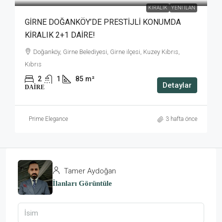
KIRALIK
YENI İLAN
GİRNE DOĞANKÖY’DE PRESTİJLİ KONUMDA
KİRALIK 2+1 DAİRE!
Doğanköy, Girne Belediyesi, Girne ilçesi, Kuzey Kıbrıs,
Kıbrıs
2
1
85
m²
Detaylar
DAIRE
Prime Elegance
3 hafta önce
Tamer Aydoğan
İlanları Görüntüle