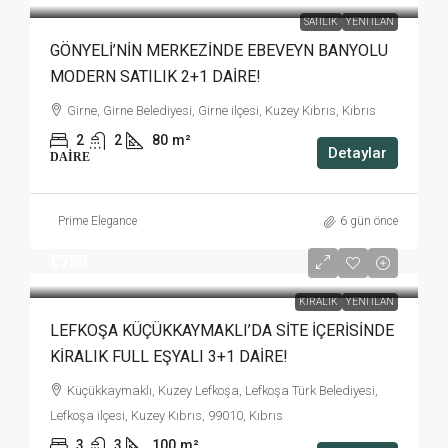
SATILIK
YENI İLAN
GÖNYELİ’NİN MERKEZİNDE EBEVEYN BANYOLU
MODERN SATILIK 2+1 DAİRE!
Girne, Girne Belediyesi, Girne ilçesi, Kuzey Kıbrıs, Kıbrıs
2
2
80
m²
Detaylar
DAIRE
Prime Elegance
6 gün önce
£750
KIRALIK
YENI İLAN
LEFKOŞA KÜÇÜKKAYMAKLI’DA SİTE İÇERİSİNDE
KİRALIK FULL EŞYALI 3+1 DAİRE!
Küçükkaymaklı, Kuzey Lefkoşa, Lefkoşa Türk Belediyesi,
Lefkoşa ilçesi, Kuzey Kıbrıs, 99010, Kıbrıs
3
3
100
m²