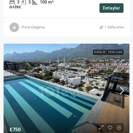
3
3
100
m²
DAIRE
Detaylar
Prime Elegance
1 hafta önce
KIRALIK
YENI İLAN
£750