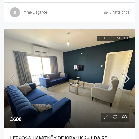
Prime Elegance
3 hafta önce
KIRALIK
YENI İLAN
£600
LEFKOŞA HAMİTKÖY’DE KİRALIK 2+1 DAİRE