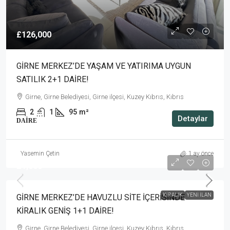
£126,000
GİRNE MERKEZ’DE YAŞAM VE YATIRIMA UYGUN
SATILIK 2+1 DAİRE!
Girne, Girne Belediyesi, Girne ilçesi, Kuzey Kıbrıs, Kıbrıs
2
1
95
m²
Detaylar
DAIRE
Yasemin Çetin
1 ay önce
£1,000
KIRALIK
YENI İLAN
GİRNE MERKEZ’DE HAVUZLU SİTE İÇERİSİNDE
KİRALIK GENİŞ 1+1 DAİRE!
Girne, Girne Belediyesi, Girne ilçesi, Kuzey Kıbrıs, Kıbrıs