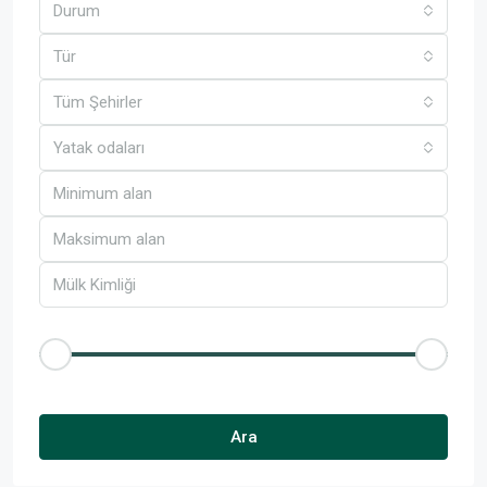
Durum
Tür
Tüm Şehirler
Yatak odaları
Fiyat aralığı
£50
£25,000
Diğer Özellikler
Ara