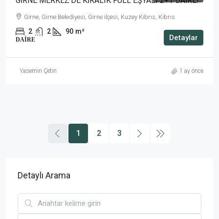
GİRNE MERKEZ’DE KİRALIK FULL EŞYALI 2+1 DAİRE!
Girne, Girne Belediyesi, Girne ilçesi, Kuzey Kıbrıs, Kıbrıs
2
2
90
m²
Detaylar
DAIRE
Yasemin Çetin
1 ay önce
1
2
3
Detaylı Arama