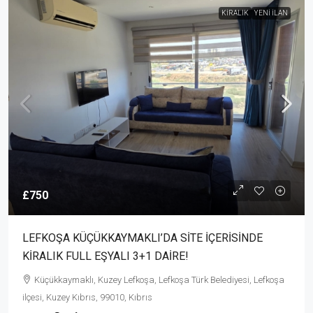
KIRALIK
YENI İLAN
£750
LEFKOŞA KÜÇÜKKAYMAKLI’DA SİTE İÇERİSİNDE
KİRALIK FULL EŞYALI 3+1 DAİRE!
Küçükkaymaklı, Kuzey Lefkoşa, Lefkoşa Türk Belediyesi, Lefkoşa
ilçesi, Kuzey Kıbrıs, 99010, Kıbrıs