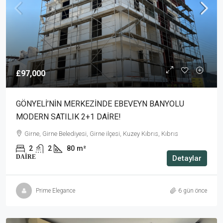
£97,000
GÖNYELİ’NİN MERKEZİNDE EBEVEYN BANYOLU
MODERN SATILIK 2+1 DAİRE!
Girne, Girne Belediyesi, Girne ilçesi, Kuzey Kıbrıs, Kıbrıs
2
2
80
m²
DAIRE
Detaylar
Prime Elegance
6 gün önce