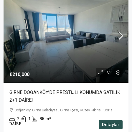
£210,000
GİRNE DOĞANKÖY’DE PRESTİJLİ KONUMDA SATILIK
2+1 DAİRE!
Doğanköy, Girne Belediyesi, Girne ilçesi, Kuzey Kıbrıs, Kıbrıs
2
1
85
m²
DAIRE
Detaylar