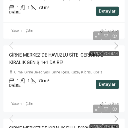
1
1
70
m²
Detaylar
DAIRE
Yasemin Çetin
1 ay önce
£750
KIRALIK
YENI İLAN
GİRNE MERKEZ’DE HAVUZLU SİTE İÇERİSİNDE
KİRALIK GENİŞ 1+1 DAİRE!
Girne, Girne Belediyesi, Girne ilçesi, Kuzey Kıbrıs, Kıbrıs
1
1
75
m²
Detaylar
DAIRE
Yasemin Çetin
1 ay önce
£700
KIRALIK
YENI İLAN