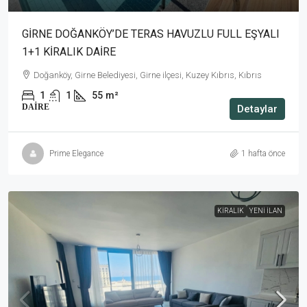
GİRNE DOĞANKÖY’DE TERAS HAVUZLU FULL EŞYALI
1+1 KİRALIK DAİRE
Doğanköy, Girne Belediyesi, Girne ilçesi, Kuzey Kıbrıs, Kıbrıs
1
1
55
m²
DAIRE
Detaylar
Prime Elegance
1 hafta önce
KIRALIK
YENI İLAN