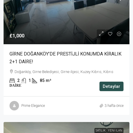
£1,000
GİRNE DOĞANKÖY’DE PRESTİJLİ KONUMDA KİRALIK
2+1 DAİRE!
Doğanköy, Girne Belediyesi, Girne ilçesi, Kuzey Kıbrıs, Kıbrıs
2
1
85
m²
DAIRE
Detaylar
Prime Elegance
3 hafta önce
SATILIK
YENI İLAN