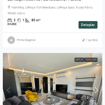
Hamitköy, Lefkoşa Türk Belediyesi, Lefkoşa ilçesi, Kuzey Kıbrıs,
99040, Kıbrıs
2
1
85
m²
DAIRE
Detaylar
Prime Elegance
1 ay önce
SATILIK
YENI İLAN