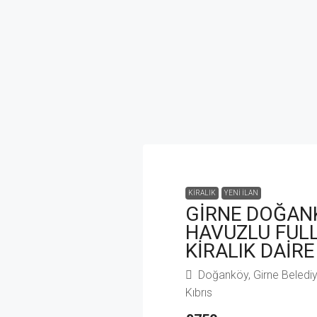
KIRALIK
YENI İLAN
GİRNE DOĞAN
HAVUZLU FULL
KİRALIK DAİRE
Doğanköy, Girne Belediyes
Kıbrıs