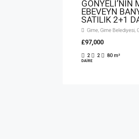
GÖNYELİ’NİN 
EBEVEYN BAN
SATILIK 2+1 D
Girne, Girne Belediyesi, G
£97,000
2
2
80
m²
DAIRE