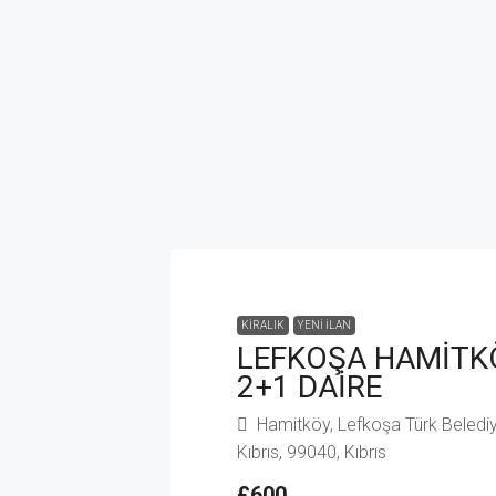
KIRALIK
YENI İLAN
LEFKOŞA HAMİTKÖ
2+1 DAİRE
Hamitköy, Lefkoşa Türk Belediy
Kıbrıs, 99040, Kıbrıs
£600