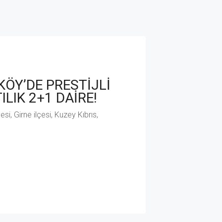
ÖY’DE PRESTİJLİ
LIK 2+1 DAİRE!
i, Girne ilçesi, Kuzey Kıbrıs,