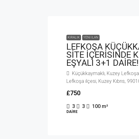
KIRALIK
YENI İLAN
LEFKOŞA KÜÇÜKK
SİTE İÇERİSİNDE K
EŞYALI 3+1 DAİRE!
Küçükkaymaklı, Kuzey Lefkoşa,
Lefkoşa ilçesi, Kuzey Kıbrıs, 99010
£750
3
3
100
m²
DAIRE