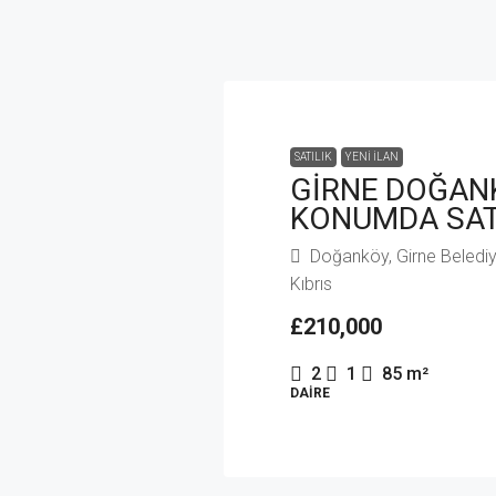
SATILIK
YENI İLAN
GİRNE DOĞANK
KONUMDA SATI
Doğanköy, Girne Belediyes
Kıbrıs
£210,000
2
1
85
m²
DAIRE