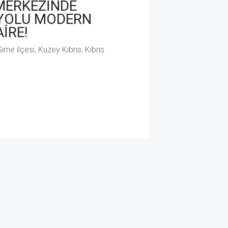
MERKEZİNDE
YOLU MODERN
AİRE!
irne ilçesi, Kuzey Kıbrıs, Kıbrıs