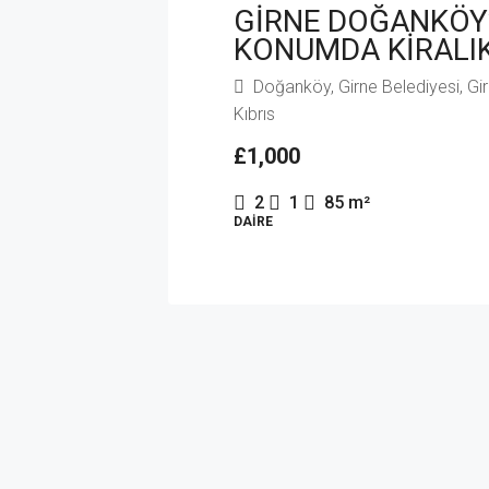
GİRNE DOĞANKÖY’
KONUMDA KİRALIK
Doğanköy, Girne Belediyesi, Girn
Kıbrıs
£1,000
2
1
85
m²
DAIRE