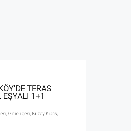
KÖY’DE TERAS
 EŞYALI 1+1
i, Girne ilçesi, Kuzey Kıbrıs,