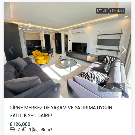
SATILIK
YENI İLAN
GİRNE MERKEZ’DE YAŞAM VE YATIRIMA UYGUN
SATILIK 2+1 DAİRE!
£126,000
2
1
95
m²