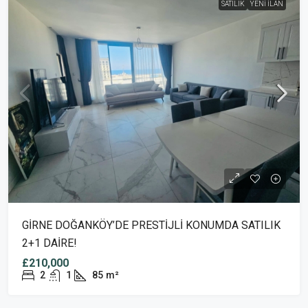
SATILIK
YENI İLAN
GİRNE DOĞANKÖY’DE PRESTİJLİ KONUMDA SATILIK
2+1 DAİRE!
£210,000
2
1
85
m²