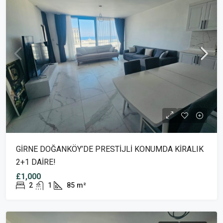
GİRNE DOĞANKÖY’DE PRESTİJLİ KONUMDA KİRALIK
2+1 DAİRE!
£1,000
2
1
85
m²