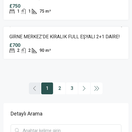
£750
1
1
75
m²
KIRALIK
YENI İLAN
GİRNE MERKEZ’DE KİRALIK FULL EŞYALI 2+1 DAİRE!
£700
2
2
90
m²
1
2
3
Detaylı Arama