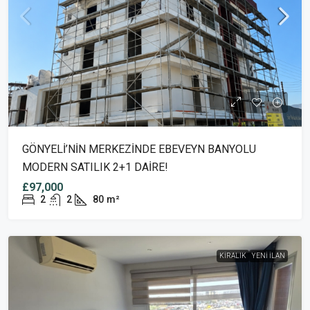
GÖNYELİ’NİN MERKEZİNDE EBEVEYN BANYOLU
MODERN SATILIK 2+1 DAİRE!
£97,000
2
2
80
m²
KIRALIK
YENI İLAN