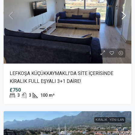
LEFKOŞA KÜÇÜKKAYMAKLI’DA SİTE İÇERİSİNDE
KİRALIK FULL EŞYALI 3+1 DAİRE!
£750
3
3
100
m²
KIRALIK
YENI İLAN