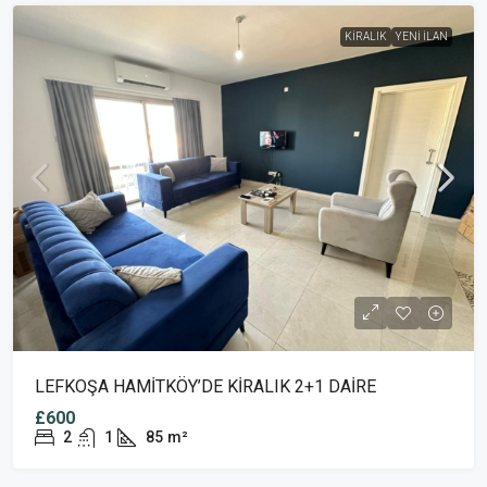
KIRALIK
YENI İLAN
LEFKOŞA HAMİTKÖY’DE KİRALIK 2+1 DAİRE
£600
2
1
85
m²