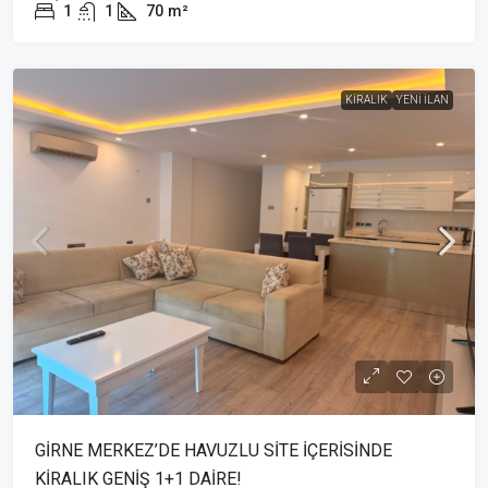
1
1
70
m²
KIRALIK
YENI İLAN
GİRNE MERKEZ’DE HAVUZLU SİTE İÇERİSİNDE
KİRALIK GENİŞ 1+1 DAİRE!