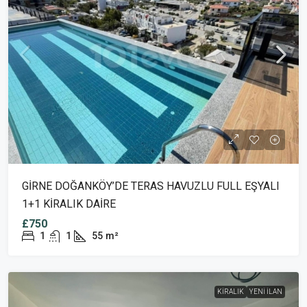
GİRNE DOĞANKÖY’DE TERAS HAVUZLU FULL EŞYALI
1+1 KİRALIK DAİRE
£750
1
1
55
m²
KIRALIK
YENI İLAN