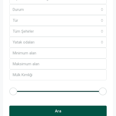
Durum
Tür
Tüm Şehirler
Yatak odaları
Fiyat aralığı
£50
£25,000
Diğer Özellikler
Ara