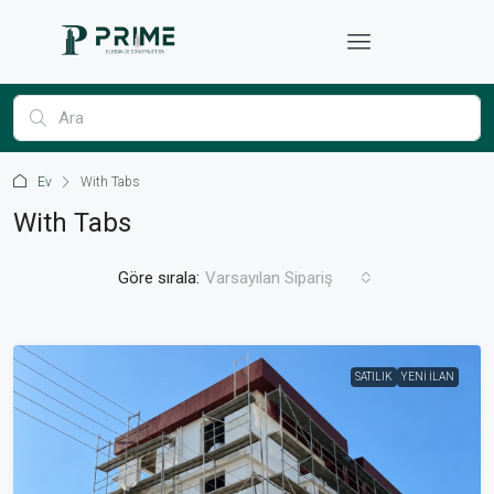
Ev
With Tabs
With Tabs
Göre sırala:
Varsayılan Sipariş
SATILIK
YENI İLAN