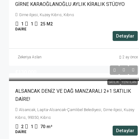
GİRNE KARAOĞLANOĞLU AYLIK KİRALIK STÜDYO
Girne ilçesi, Kuzey Kıbrıs, Kıbrıs
1
1
25
M2
DAIRE
Detaylar
Zekeriya Aslan
2 ay önce
£130,000
SATILIK
YENI İLAN
ALSANCAK DENİZ VE DAĞ MANZARALI 2+1 SATILIK
DAİRE!
Alsancak, Lapta-Alsancak-Çamlıbel Belediyesi, Girne ilçesi, Kuzey
Kıbrıs, 99350, Kıbrıs
2
1
70
m²
Detaylar
DAIRE