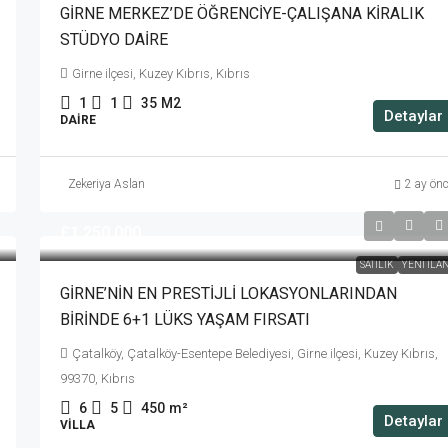
GİRNE MERKEZ’DE ÖĞRENCİYE-ÇALIŞANA KİRALIK
STÜDYO DAİRE
Girne ilçesi, Kuzey Kıbrıs, Kıbrıs
1
1
35
M2
Detaylar
DAIRE
Zekeriya Aslan
2 ay ön
£1,250,000
SATILIK
YENI İLA
GİRNE’NİN EN PRESTİJLİ LOKASYONLARINDAN
BİRİNDE 6+1 LÜKS YAŞAM FIRSATI
Çatalköy, Çatalköy-Esentepe Belediyesi, Girne ilçesi, Kuzey Kıbrıs,
99370, Kıbrıs
6
5
450
m²
Detaylar
VILLA