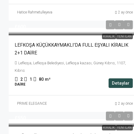
Hatice Rahmetulleyeva
2 ay önce
£600
KIRALIK
YENI İLAN
LEFKOŞA KÜÇÜKKAYMAKLI’DA FULL EŞYALI KİRALIK
2+1 DAİRE
Lefkoşa, Lefkoşa Belediyesi, Lefkoşa kazası, Güney Kıbrıs, 1107,
Kıbrıs
2
1
80
m²
Detaylar
DAIRE
PRIME ELEGANCE
2 ay önce
£550
KIRALIK
YENI İLAN