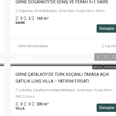
GİRNE DOĞANKÖY’DE GENİŞ VE FERAH 3+1 DAİRE
Doğanköy, Girne Belediyesi, Girne ilçesi, Kuzey Kıbrıs, Kıbrıs
3
2
160
m²
DAIRE
Detaylar
Hatice Rahmetulleyeva
3 ay ön
£370,000
SATILIK
YENI İLA
GİRNE ÇATALKÖY’DE TÜRK KOÇANLI TAKASA AÇIK
SATILIK LÜKS VİLLA – YATIRIM FIRSATI
Çatalköy, Çatalköy-Esentepe Belediyesi, Girne ilçesi, Kuzey Kıbrıs,
99370, Kıbrıs
3
3
200
m²
Detaylar
VILLA