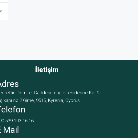
ce
İletişim
Adres
edrettin Demirel Caddesi magic residence Kat:9
ış kapı no:2 Girne, 9515, Kyrenia, Cyprus
Telefon
90 539 103 16 16
E Mail