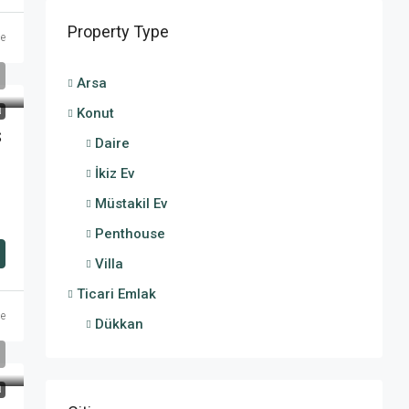
Property Type
ce
Arsa
Konut
N
S
Daire
İkiz Ev
Müstakil Ev
Penthouse
Villa
Ticari Emlak
ce
Dükkan
N