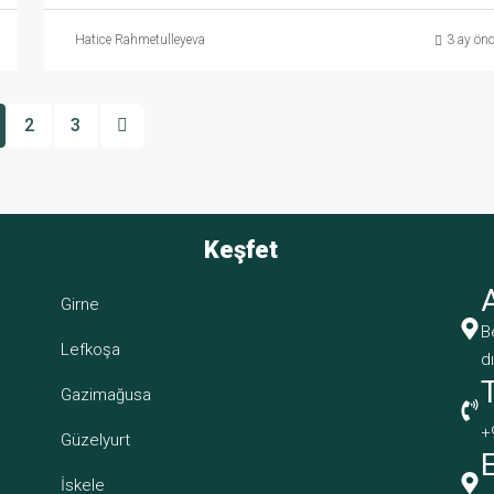
Hatice Rahmetulleyeva
3 ay ön
2
3
Keşfet
Girne
B
Lefkoşa
d
Gazimağusa
+
Güzelyurt
İskele