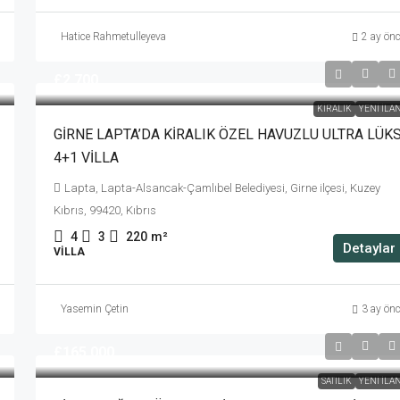
Hatice Rahmetulleyeva
2 ay ön
£2,700
KIRALIK
YENI İLA
GİRNE LAPTA’DA KİRALIK ÖZEL HAVUZLU ULTRA LÜK
4+1 VİLLA
Lapta, Lapta-Alsancak-Çamlıbel Belediyesi, Girne ilçesi, Kuzey
Kıbrıs, 99420, Kıbrıs
4
3
220
m²
Detaylar
VILLA
Yasemin Çetin
3 ay ön
£165,000
SATILIK
YENI İLA