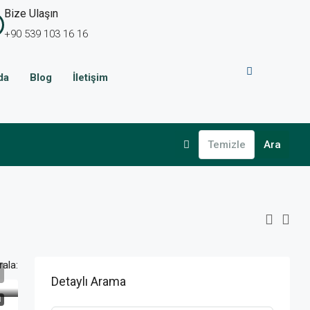
Bize Ulaşın
+90 539 103 16 16
da
Blog
İletişim
Temizle
Ara
rala:
Detaylı Arama
N