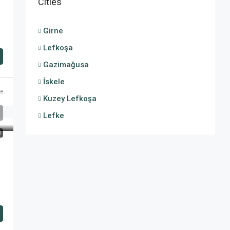
Cities
Girne
Lefkoşa
Gazimağusa
İskele
ce
Kuzey Lefkoşa
Lefke
N