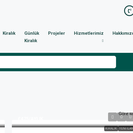
Kiralık
Günlük
Projeler
Hizmetlerimiz
Hakkımız
Kiralık
Göre sı
£475
/AYLIK
KIRALIK
YENI İLA