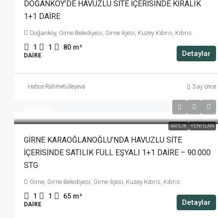
DOĞANKÖY’DE HAVUZLU SİTE İÇERİSİNDE KİRALIK
1+1 DAİRE
Doğanköy, Girne Belediyesi, Girne ilçesi, Kuzey Kıbrıs, Kıbrıs
1
1
80
m²
Detaylar
DAIRE
Hatice Rahmetulleyeva
3 ay önce
£90,000
SATILIK
YENI İLAN
GİRNE KARAOĞLANOĞLU’NDA HAVUZLU SİTE
İÇERİSİNDE SATILIK FULL EŞYALI 1+1 DAİRE – 90.000
STG
Girne, Girne Belediyesi, Girne ilçesi, Kuzey Kıbrıs, Kıbrıs
1
1
65
m²
Detaylar
DAIRE