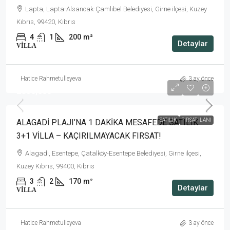
Lapta, Lapta-Alsancak-Çamlıbel Belediyesi, Girne ilçesi, Kuzey
Kıbrıs, 99420, Kıbrıs
4
1
200
m²
Detaylar
VILLA
Hatice Rahmetulleyeva
3 ay önce
£330,000
SATILIK
FIRSAT İLANI
ALAGADİ PLAJI’NA 1 DAKİKA MESAFEDE SATILIK
3+1 VİLLA – KAÇIRILMAYACAK FIRSAT!
Alagadi, Esentepe, Çatalköy-Esentepe Belediyesi, Girne ilçesi,
Kuzey Kıbrıs, 99400, Kıbrıs
3
2
170
m²
Detaylar
VILLA
Hatice Rahmetulleyeva
3 ay önce