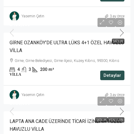
Yasemin Çetin
3 ay önce
£430,000
SATILIK
GİRNE OZANKÖY’DE ULTRA LÜKS 4+1 ÖZEL HAVUZLU
VİLLA
Girne, Girne Belediyesi, Girne ilçesi, Kuzey Kıbrıs, 99300, Kıbrıs
4
3
200
m²
VILLA
Detaylar
Yasemin Çetin
3 ay önce
£320,000
SATILIK
YENI İLAN
LAPTA ANA CADE ÜZERİNDE TİCARİ İZİNLİ 4+1 ÖZEL
HAVUZLU VİLLA