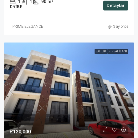
1
1
90
m²
Detaylar
DAIRE
PRIME ELEGANCE
3 ay önce
SATILIK
FIRSAT İLANI
£120,000