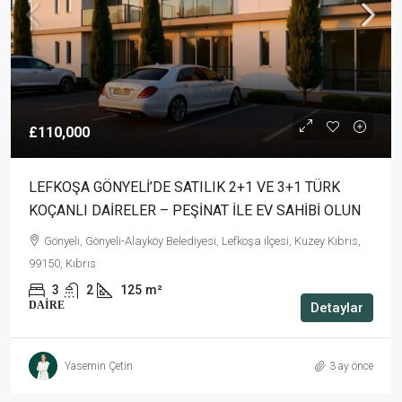
£110,000
LEFKOŞA GÖNYELİ’DE SATILIK 2+1 VE 3+1 TÜRK
KOÇANLI DAİRELER – PEŞİNAT İLE EV SAHİBİ OLUN
Gönyeli, Gönyeli-Alayköy Belediyesi, Lefkoşa ilçesi, Kuzey Kıbrıs,
99150, Kıbrıs
3
2
125
m²
DAIRE
Detaylar
Yasemin Çetin
3 ay önce