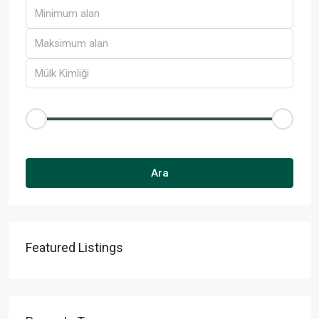
Fiyat aralığı
£50
£25,000
Diğer Özellikler
Ara
Featured Listings