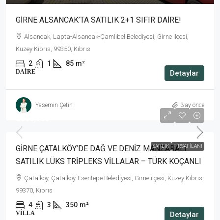
GİRNE ALSANCAK’TA SATILIK 2+1 SIFIR DAİRE!
Alsancak, Lapta-Alsancak-Çamlıbel Belediyesi, Girne ilçesi,
Kuzey Kıbrıs, 99350, Kıbrıs
2
1
85
m²
DAIRE
Detaylar
Yasemin Çetin
3 ay önce
£680,000
SATILIK
FIRSAT İLANI
GİRNE ÇATALKÖY’DE DAĞ VE DENİZ MANZARALI
SATILIK LÜKS TRİPLEKS VİLLALAR – TÜRK KOÇANLI
Çatalköy, Çatalköy-Esentepe Belediyesi, Girne ilçesi, Kuzey Kıbrıs,
99370, Kıbrıs
4
3
350
m²
VILLA
Detaylar