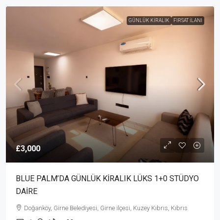
GÜNLÜK KIRALIK
FIRSAT İLANI
£3,000
BLUE PALM’DA GÜNLÜK KİRALIK LÜKS 1+0 STÜDYO
DAİRE
Doğanköy, Girne Belediyesi, Girne ilçesi, Kuzey Kıbrıs, Kıbrıs