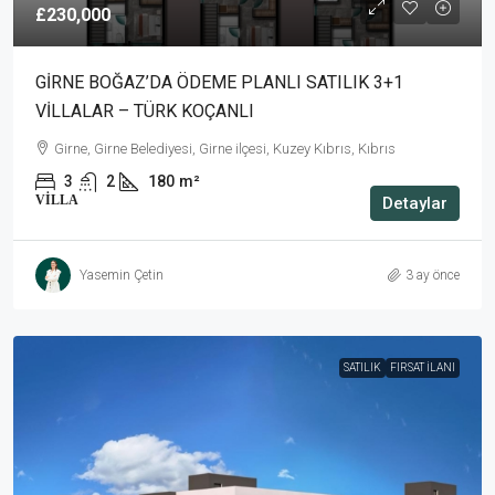
£230,000
GİRNE BOĞAZ’DA ÖDEME PLANLI SATILIK 3+1
VİLLALAR – TÜRK KOÇANLI
Girne, Girne Belediyesi, Girne ilçesi, Kuzey Kıbrıs, Kıbrıs
3
2
180
m²
VILLA
Detaylar
Yasemin Çetin
3 ay önce
SATILIK
FIRSAT İLANI