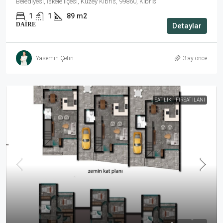
Belediyesi, İskele ilçesi, Kuzey Kıbrıs, 99860, Kıbrıs
1
1
89
m2
DAIRE
Detaylar
Yasemin Çetin
3 ay önce
SATILIK
FIRSAT İLANI