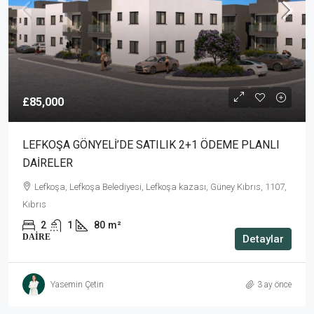
£85,000
LEFKOŞA GÖNYELİ’DE SATILIK 2+1 ÖDEME PLANLI
DAİRELER
Lefkoşa, Lefkoşa Belediyesi, Lefkoşa kazası, Güney Kıbrıs, 1107,
Kıbrıs
2
1
80
m²
DAIRE
Detaylar
Yasemin Çetin
3 ay önce