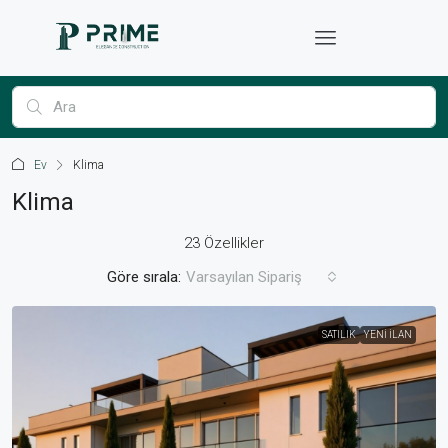
Ev
Klima
Klima
23 Özellikler
Göre sırala:
Varsayılan Sipariş
SATILIK
YENI İLAN