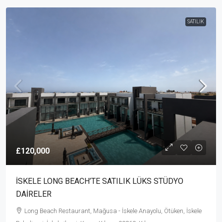
SATILIK
£120,000
İSKELE LONG BEACH’TE SATILIK LÜKS STÜDYO
DAİRELER
Long Beach Restaurant, Mağusa - İskele Anayolu, Ötüken, İskele